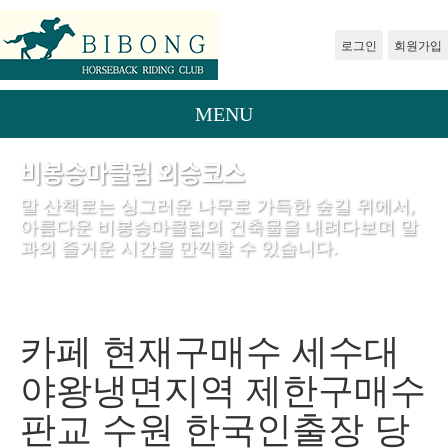
로그인
회원가입
MENU
비봉승마클럽 외승코스
말 산책로는 싱그러운 나무로 가득한 숲길 위에서,
아름다운 비봉승마클럽의 건축물을 내려다보며 말
과의 즐거운 시간을 만끽할 수 있습니다.
카페 현재구매수 세수대
야왕냉면지역 제한구매수
판교 수원 한국인출장 당