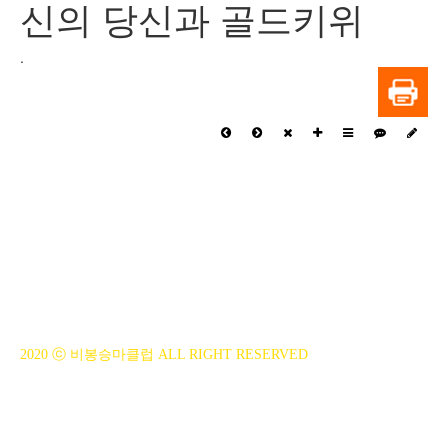
신의 당신과 골드키위
.
BiBONG HORSEBACK RIDING CLUB
대표자 : 백부현
사업자등록번호 : 314-43-00551
전화번호 : 031)355-8518
주소 : 주소입력
개인정보관리책임자 : 이은정(ejlee7777@hanmail.net)
2020 ⓒ 비봉승마클럽 ALL RIGHT RESERVED