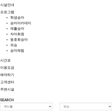
시설안내
프로그램
학생승마
승마아카데미
재활승마
자마회원
동호회승마
외승
승마체험
시간표
이용요금
예약하기
고객센터
주변시설
SEARCH