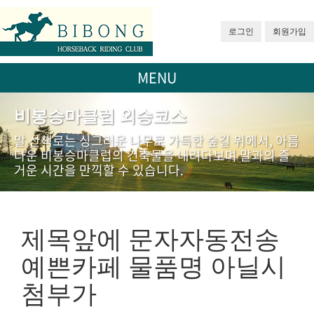
로그인
회원가입
MENU
비봉승마클럽 외승코스
말 산책로는 싱그러운 나무로 가득한 숲길 위에서, 아름
다운 비봉승마클럽의 건축물을 내려다보며 말과의 즐
거운 시간을 만끽할 수 있습니다.
제목앞에 문자자동전송
예쁜카페 물품명 아닐시
첨부가