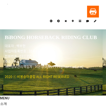
.
BiBONG HORSEBACK RIDING CLUB
대표자 : 백부현
사업자등록번호 : 314-43-00551
전화번호 : 031)355-8518
주소 : 주소입력
개인정보관리책임자 : 이은정(ejlee7777@hanmail.net)
2020 ⓒ 비봉승마클럽 ALL RIGHT RESERVED
MENU
소개