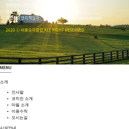
전화번호 : 031)355-8518
주소 : 주소입력
개인정보관리책임자 : 이은정(ejlee7777@hanmail.net)
2020 ⓒ 비봉승마클럽 ALL RIGHT RESERVED
MENU
소개
인사말
코치진 소개
마필 소개
이용수칙
오시는길
시설안내