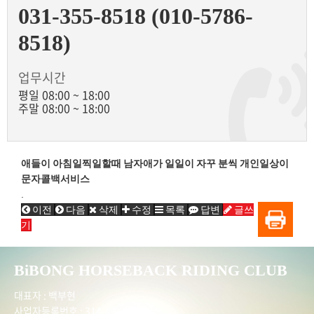
031-355-8518 (010-5786-
8518)
업무시간
평일 08:00 ~ 18:00
주말 08:00 ~ 18:00
애들이 아침일찍일할때 남자애가 일일이 자꾸 분씩 개인일상이
문자콜백서비스
.
이전
다음
삭제
수정
목록
답변
글쓰
기
BiBONG HORSEBACK RIDING CLUB
대표자 : 백부현
사업자등록번호 : 314-43-00551