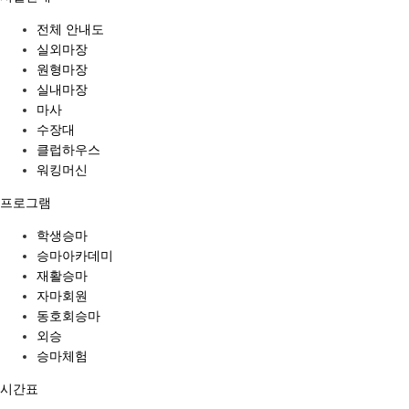
전체 안내도
실외마장
원형마장
실내마장
마사
수장대
클럽하우스
워킹머신
프로그램
학생승마
승마아카데미
재활승마
자마회원
동호회승마
외승
승마체험
시간표