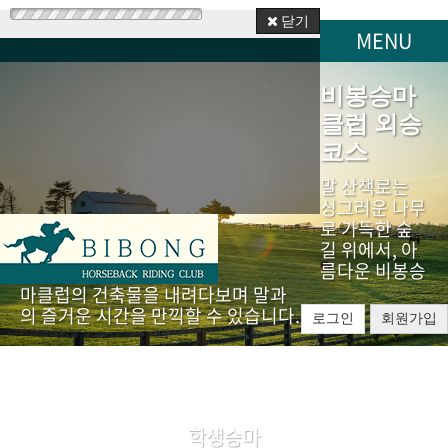
닫기
MENU
비봉승마
클럽 외승
코스
말 산책로는
싱그러운 나무
로 가득한 숲
길 위에서, 아
름다운 비봉승
마클럽의 건축물을 내려다보며 말과
의 즐거운 시간을 만끽할 수 있습니다.
로그인
회원가입
학생승마