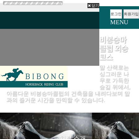
닫기
로그인
회원가입
MENU
비봉승마
클럽 외승
코스
말 산책로는
싱그러운 나
무로 가득한
숲길 위에서,
아름다운 비봉승마클럽의 건축물을 내려다보며 말
과의 즐거운 시간을 만끽할 수 있습니다.
코치진 소개