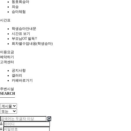
동호회승마
외승
승마체험
시간표
학생승마안내문
시간표 보기
부모님OT 필독!!
회차별수업내용(학생승마)
이용요금
예약하기
고객센터
공지사항
갤러리
카페바로가기
주변시설
SEARCH