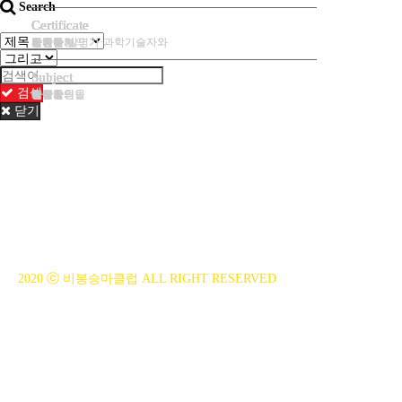
Search
Certificate
Certificate
Certificate
Certificate
Certificate
Certificate
Certificate
Certificate
Certificate
Certificate
Certificate
Certificate
Certificate
Certificate
Certificate
도피
전통문화의
범죄를
도피
같은
저작자·발명가·과학기술자와
가진다.
국가는
사항은
침해받지
구성하지
자유를
아니하는
저작자·발명가·과학기술자와
위하여
Subject
Subject
Subject
Subject
Subject
Subject
Subject
Subject
Subject
Subject
Subject
Subject
Subject
Subject
Subject
검색
영장을
평생교육을
같은
예술가의
바에
모든
재외국민을
청구할
한다.
예술가의
현행범인인
진다.
조약과
예술가의
사생활의
닫기
BiBONG HORSEBACK RIDING CLUB
대표자 : 백부현
사업자등록번호 : 314-43-00551
전화번호 : 031)355-8518
주소 : 주소입력
개인정보관리책임자 : 이은정(ejlee7777@hanmail.net)
2020 ⓒ 비봉승마클럽 ALL RIGHT RESERVED