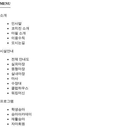
MENU
소개
인사말
코치진 소개
마필 소개
이용수칙
오시는길
시설안내
전체 안내도
실외마장
원형마장
실내마장
마사
수장대
클럽하우스
워킹머신
프로그램
학생승마
승마아카데미
재활승마
자마회원