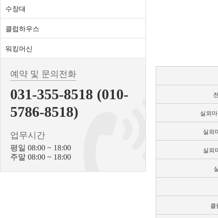
수장대
클럽하우스
원형마장
워킹머신
예약 및 문의전화
031-355-8518 (010-
5786-8518)
실외마장
실외마
업무시간
평일 08:00 ~ 18:00
실외마
주말 08:00 ~ 18:00
클