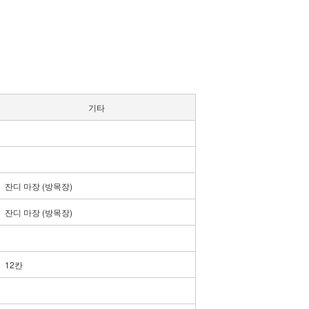
네이버 드려야 간
기타
잔디 마장 (방목장)
잔디 마장 (방목장)
12칸