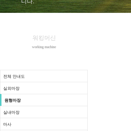
니다.
워킹머신
working machine
전체 안내도
실외마장
원형마장
실내마장
마사