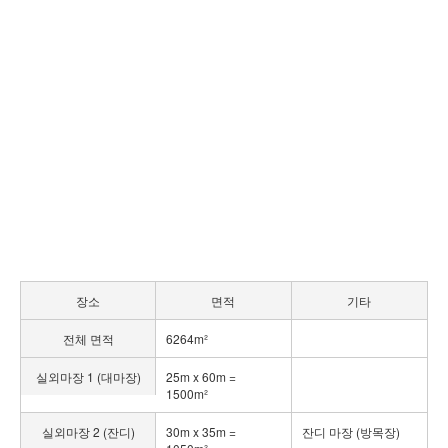
클럽 하우스
장소
면적
기타
전체 면적
6264m²
실외마장 1 (대마장)
25m x 60m =
1500m²
실외마장 2 (잔디)
30m x 35m =
잔디 마장 (방목장)