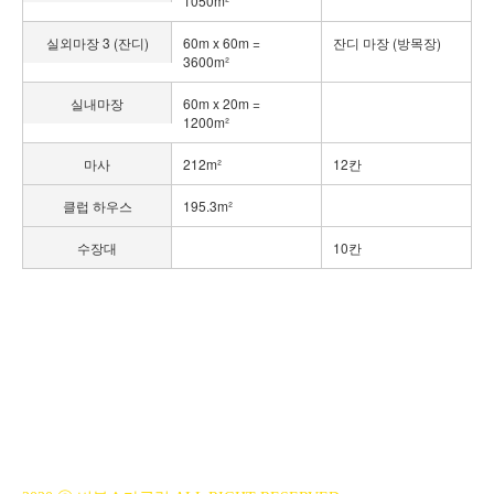
1050m²
실외마장 3 (잔디)
60m x 60m =
잔디 마장 (방목장)
3600m²
실내마장
60m x 20m =
1200m²
마사
212m²
12칸
클럽 하우스
195.3m²
수장대
10칸
BiBONG HORSEBACK RIDING CLUB
대표자 : 백부현
사업자등록번호 : 314-43-00551
전화번호 : 031)355-8518
주소 : 주소입력
개인정보관리책임자 : 이은정(ejlee7777@hanmail.net)