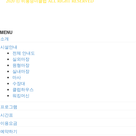
2020 ⓒ 비봉승마클럽 ALL RIGHT RESERVED
MENU
소개
시설안내
전체 안내도
실외마장
원형마장
실내마장
마사
수장대
클럽하우스
워킹머신
프로그램
시간표
이용요금
예약하기