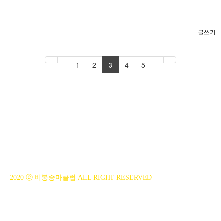
글쓰기
1
2
3
4
5
BiBONG HORSEBACK RIDING CLUB
대표자 : 백부현
사업자등록번호 : 314-43-00551
전화번호 : 031)355-8518
주소 : 주소입력
개인정보관리책임자 : 이은정(ejlee7777@hanmail.net)
2020 ⓒ 비봉승마클럽 ALL RIGHT RESERVED