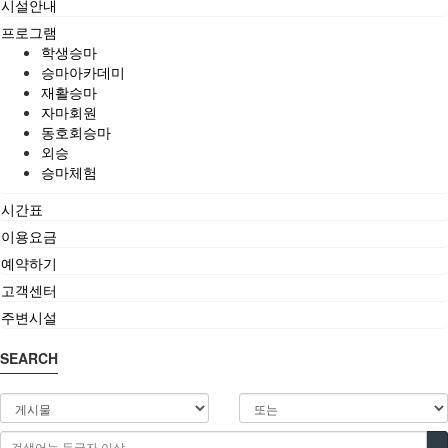
시설안내
프로그램
학생승마
승마아카데미
재활승마
자마회원
동호회승마
외승
승마체험
시간표
이용요금
예약하기
고객센터
주변시설
SEARCH