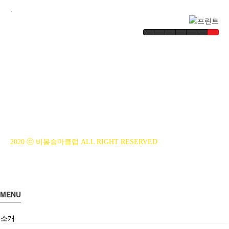
.
BiBONG HORSEBACK RIDING CLUB
대표자 : 백부현
사업자등록번호 : 314-43-00551
전화번호 : 031)355-8518
주소 : 주소입력
개인정보관리책임자 : 이은정(ejlee7777@hanmail.net)
2020 ⓒ 비봉승마클럽 ALL RIGHT RESERVED
MENU
소개