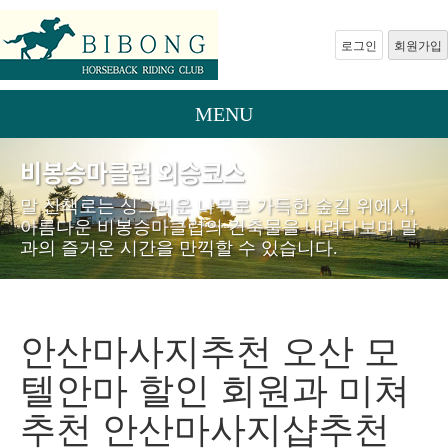
로그인
회원가입
MENU
비봉승마클럽 외승코스
말 산책로는 싱그러운 나무로 가득한 숲길 위에서,
아름다운 비봉승마클럽의 건축물을 내려다보며 말
과의 즐거운 시간을 만끽할 수 있습니다.
안산마사지추천 오산 모
텔안마 할인 회원과 미쳐
추천 안산마사지샵추천