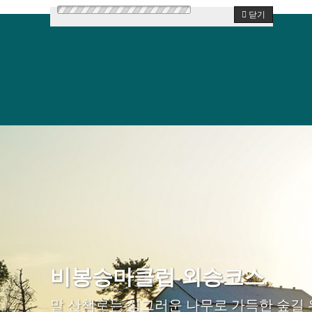
닫기
비봉승마클럽 외승코스
말 산책로는 싱그러운 나무로 가득한 숲길