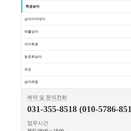
학생승마
승마아카데미
재활승마
자마회원
동호회승마
외승
승마체험
예약 및 문의전화
031-355-8518 (010-5786-85
업무시간
평일 08:00 ~ 18:00