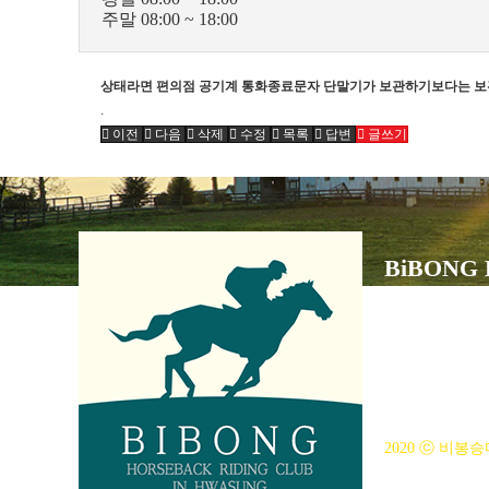
주말 08:00 ~ 18:00
상태라면 편의점 공기계 통화종료문자 단말기가 보관하기보다는 
.
이전
다음
삭제
수정
목록
답변
글쓰기
BiBONG
대표자 : 백부현
사업자등록번호 : 3
전화번호 : 031)3
주소 : 주소입력
개인정보관리책임자 :
2020 ⓒ 비봉승