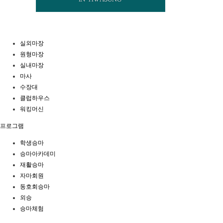
실외마장
원형마장
실내마장
마사
수장대
클럽하우스
워킹머신
프로그램
학생승마
승마아카데미
재활승마
자마회원
동호회승마
외승
승마체험