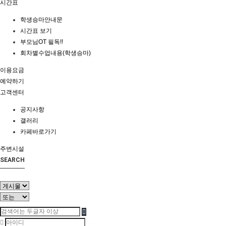
시간표
학생승마안내문
시간표 보기
부모님OT 필독!!
회차별수업내용(학생승마)
이용요금
예약하기
고객센터
공지사항
갤러리
카페바로가기
주변시설
SEARCH