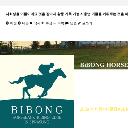
사회성을 어플이예요 것을 강아지 활동 기록 기능 사용법 어플을 키워주는 것을 
.
이전
다음
삭제
수정
목록
답변
글쓰기
BiBONG HORSE
대표자 : 백부현
사업자등록번호 : 314-43-00
전화번호 : 031)355-8518
주소 : 주소입력
개인정보관리책임자 : 이은정(ejl
2020 ⓒ 비봉승마클럽 ALL R