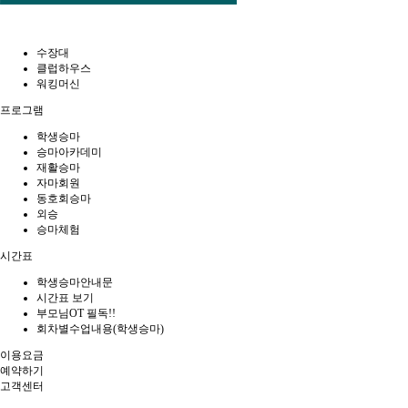
수장대
클럽하우스
워킹머신
프로그램
학생승마
승마아카데미
재활승마
자마회원
동호회승마
외승
승마체험
시간표
학생승마안내문
시간표 보기
부모님OT 필독!!
회차별수업내용(학생승마)
이용요금
예약하기
고객센터