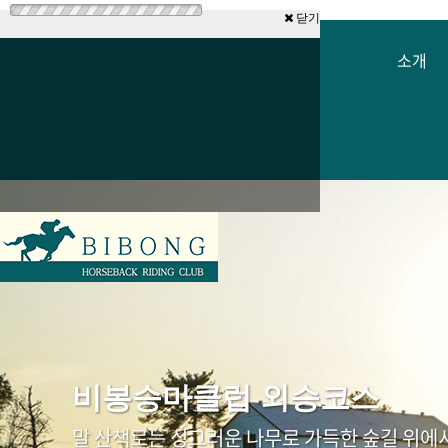
닫기
소개
비봉승마클럽 외승코스
말 산책로는 싱그러운 나무로 가득한 숲길 위에