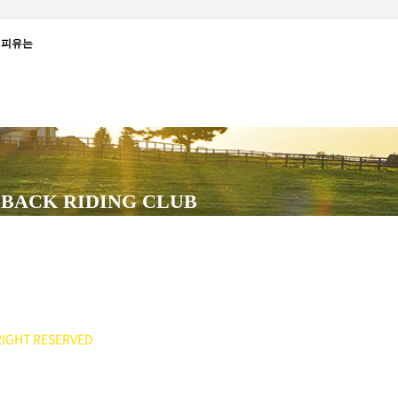
퍼피유는
BACK RIDING CLUB
551
ee7777@hanmail.net)
IGHT RESERVED