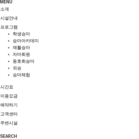
MENU
소개
시설안내
프로그램
학생승마
승마아카데미
재활승마
자마회원
동호회승마
외승
승마체험
시간표
이용요금
예약하기
고객센터
주변시설
SEARCH