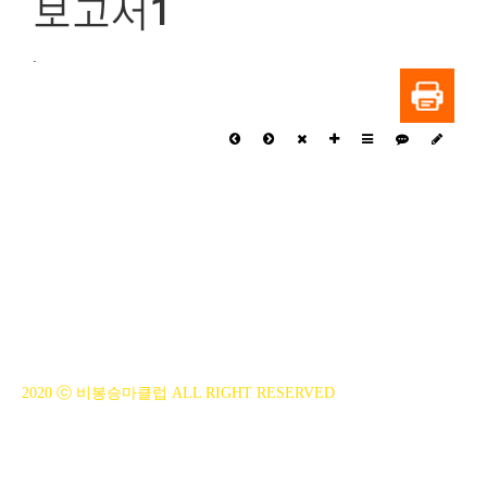
보고서1
.
BiBONG HORSEBACK RIDING CLUB
대표자 : 백부현
사업자등록번호 : 314-43-00551
전화번호 : 031)355-8518
주소 : 주소입력
개인정보관리책임자 : 이은정(ejlee7777@hanmail.net)
2020 ⓒ 비봉승마클럽 ALL RIGHT RESERVED