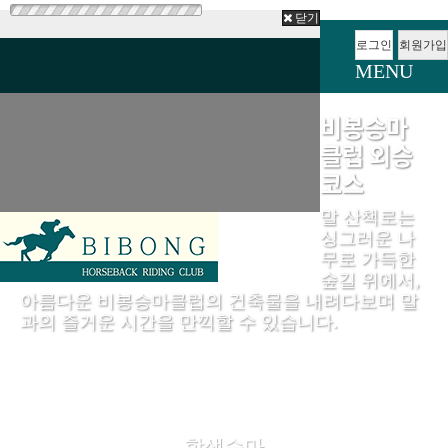
닫기
로그인
회원가입
MENU
비봉승마
클럽 외승
코스
말 산책로는
싱그러운 나
무로 가득한
숲길 위에서,
아름다운 비봉승마클럽의 건축물을 내려다보며 말
과의 즐거운 시간을 만끽할 수 있습니다.
학생승마