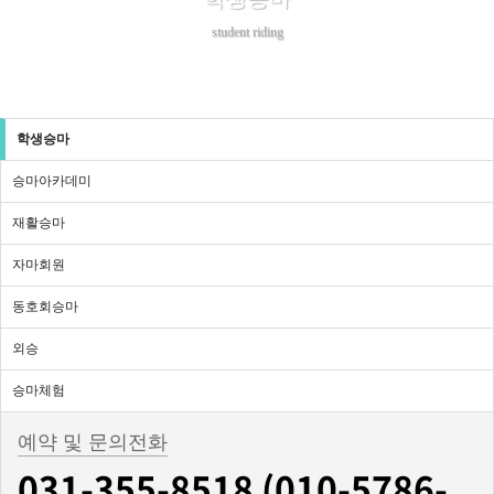
student riding
학생승마
승마아카데미
재활승마
자마회원
동호회승마
외승
승마체험
예약 및 문의전화
031-355-8518 (010-5786-