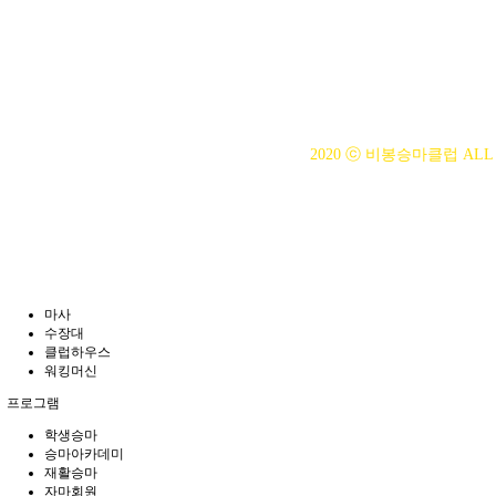
대표자 : 백부현
사업자등록번호 : 314-43-00
전화번호 : 031)355-8518
주소 : 주소입력
개인정보관리책임자 : 이은정(ejl
2020 ⓒ 비봉승마클럽 ALL 
마사
수장대
클럽하우스
워킹머신
프로그램
학생승마
승마아카데미
재활승마
자마회원