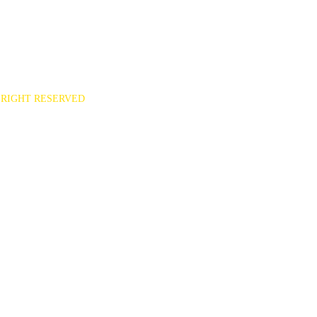
551
ee7777@hanmail.net)
RIGHT RESERVED