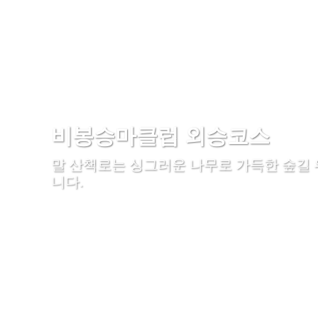
비봉승마클럽 외승코스
말 산책로는 싱그러운 나무로 가득한 숲길
니다.