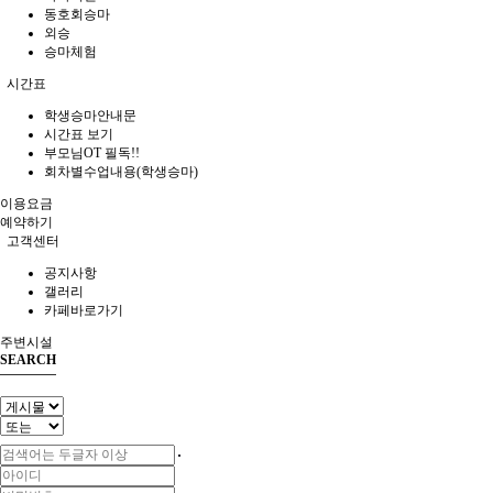
동호회승마
외승
승마체험
시간표
학생승마안내문
시간표 보기
부모님OT 필독!!
회차별수업내용(학생승마)
이용요금
예약하기
고객센터
공지사항
갤러리
카페바로가기
주변시설
SEARCH