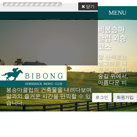
닫기
MENU
비봉승마
클럽 외승
코스
말 산책로는
싱그러운 나
무로 가득한
숲길 위에서,
아름다운 비
봉승마클럽의 건축물을 내려다보며
말과의 즐거운 시간을 만끽할 수 있
로그인
회원가입
습니다.