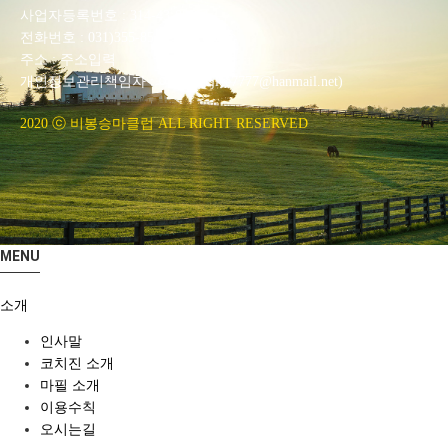
사업자등록번호 : 314-43-00551
전화번호 : 031)355-8518
주소 : 주소입력
개인정보관리책임자 : 이은정(ejlee7777@hanmail.net)
2020 ⓒ 비봉승마클럽 ALL RIGHT RESERVED
MENU
소개
인사말
코치진 소개
마필 소개
이용수칙
오시는길