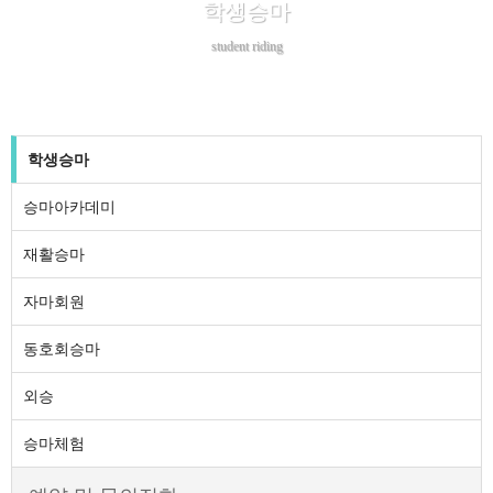
학생승마
student riding
학생승마
승마아카데미
재활승마
자마회원
동호회승마
외승
승마체험