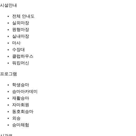
시설안내
전체 안내도
실외마장
원형마장
실내마장
마사
수장대
클럽하우스
워킹머신
프로그램
학생승마
승마아카데미
재활승마
자마회원
동호회승마
외승
승마체험
시간표