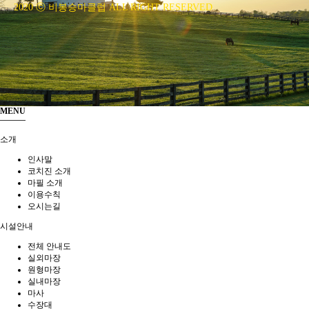
2020 ⓒ 비봉승마클럽 ALL RIGHT RESERVED
MENU
소개
인사말
코치진 소개
마필 소개
이용수칙
오시는길
시설안내
전체 안내도
실외마장
원형마장
실내마장
마사
수장대