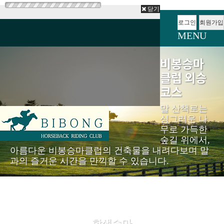
닫기
로그인
회원가입
MENU
비봉승마
클럽 외승
코스
말 산책로는
싱그러운 나
무로 가득한
숲길 위에서,
아름다운 비봉승마클럽의 건축물을 내려다보며 말
과의 즐거운 시간을 만끽할 수 있습니다.
학생승마