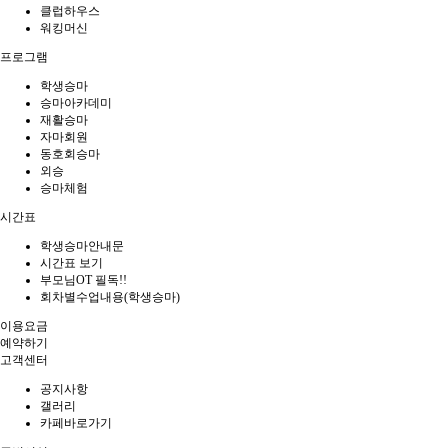
클럽하우스
워킹머신
프로그램
학생승마
승마아카데미
재활승마
자마회원
동호회승마
외승
승마체험
시간표
학생승마안내문
시간표 보기
부모님OT 필독!!
회차별수업내용(학생승마)
이용요금
예약하기
고객센터
공지사항
갤러리
카페바로가기