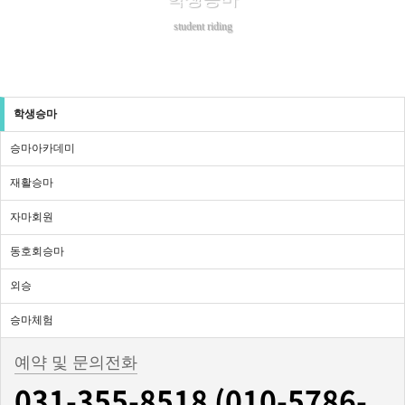
student riding
학생승마
승마아카데미
재활승마
자마회원
동호회승마
외승
승마체험
예약 및 문의전화
031-355-8518 (010-5786-