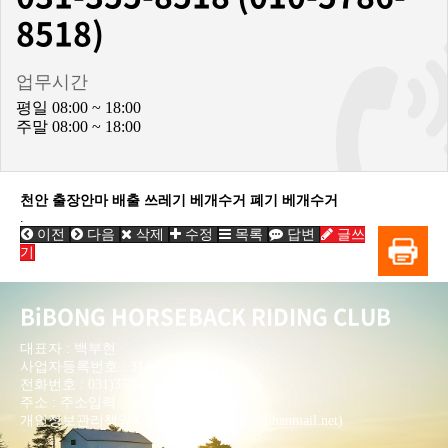
8518)
업무시간
평일 08:00 ~ 18:00
주말 08:00 ~ 18:00
천안 출장안마 배출 쓰레기 베개수거 폐기 베개수거
.
이전
다음
삭제
수정
목록
답변
글쓰
기
BiBONG HORSEBACK RIDING CLUB
대표자 : 백부현
사업자등록번호 : 314-43-00551
전화번호 : 031)355-8518
주소 : 주소입력
개인정보관리책임자 : 이은정(ejlee7777@hanmail.net)