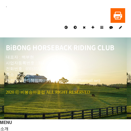
.
BiBONG HORSEBACK RIDING CLUB
대표자 : 백부현
사업자등록번호 : 314-43-00551
전화번호 : 031)355-8518
주소 : 주소입력
개인정보관리책임자 : 이은정(ejlee7777@hanmail.net)
2020 ⓒ 비봉승마클럽 ALL RIGHT RESERVED
MENU
소개