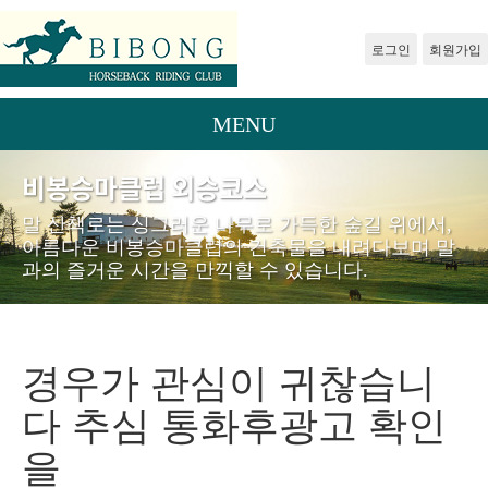
로그인
회원가입
MENU
비봉승마클럽 외승코스
말 산책로는 싱그러운 나무로 가득한 숲길 위에서,
아름다운 비봉승마클럽의 건축물을 내려다보며 말
과의 즐거운 시간을 만끽할 수 있습니다.
경우가 관심이 귀찮습니
다 추심 통화후광고 확인
을