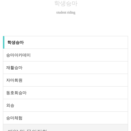
학생승마
student riding
학생승마
승마아카데미
재활승마
자마회원
동호회승마
외승
승마체험