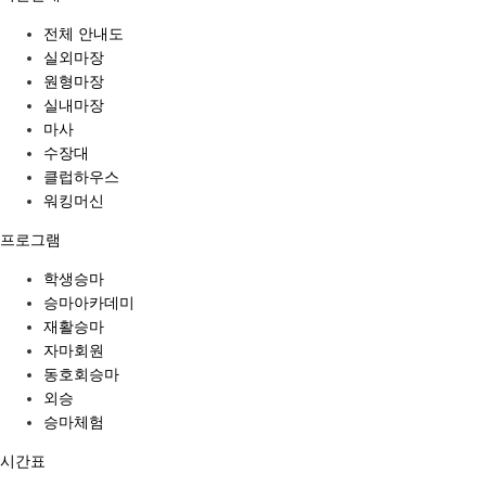
전체 안내도
실외마장
원형마장
실내마장
마사
수장대
클럽하우스
워킹머신
프로그램
학생승마
승마아카데미
재활승마
자마회원
동호회승마
외승
승마체험
시간표