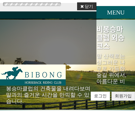
닫기
MENU
비봉승마
클럽 외승
코스
말 산책로는
싱그러운 나
무로 가득한
숲길 위에서,
아름다운 비
봉승마클럽의 건축물을 내려다보며
말과의 즐거운 시간을 만끽할 수 있
로그인
회원가입
습니다.