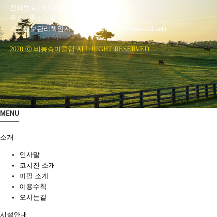
전화번호 : 031)355-8518
주소 : 주소입력
개인정보관리책임자 : 이은정(ejlee7777@hanmail.net)
2020 ⓒ 비봉승마클럽 ALL RIGHT RESERVED
MENU
소개
인사말
코치진 소개
마필 소개
이용수칙
오시는길
시설안내