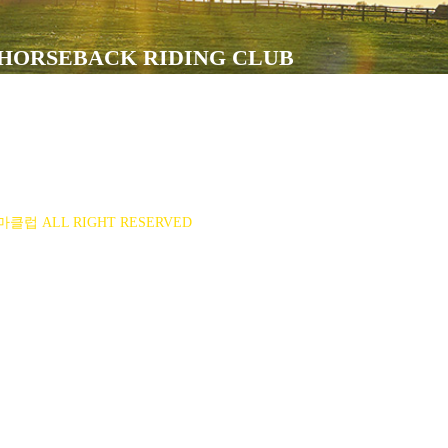
 HORSEBACK RIDING CLUB
14-43-00551
55-8518
 이은정(ejlee7777@hanmail.net)
마클럽 ALL RIGHT RESERVED