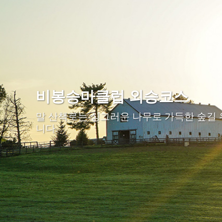
비봉승마클럽 외승코스
말 산책로는 싱그러운 나무로 가득한 숲길
니다.