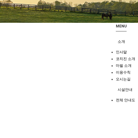
MENU
소개
인사말
코치진 소개
마필 소개
이용수칙
오시는길
시설안내
전체 안내도