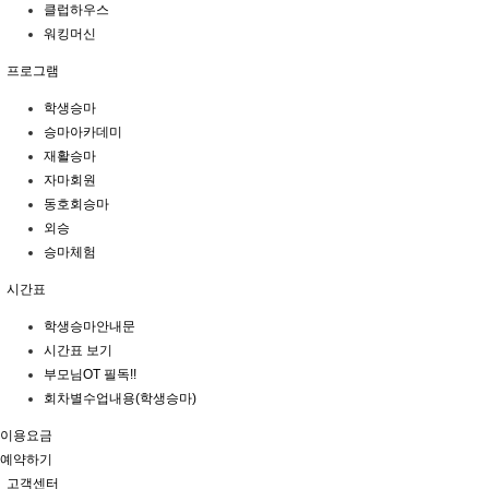
클럽하우스
워킹머신
프로그램
학생승마
승마아카데미
재활승마
자마회원
동호회승마
외승
승마체험
시간표
학생승마안내문
시간표 보기
부모님OT 필독!!
회차별수업내용(학생승마)
이용요금
예약하기
고객센터