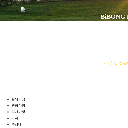
BiBONG
대표자 : 백부현
사업자등록번호 : 3
전화번호 : 031)3
주소 : 주소입력
개인정보관리책임자 :
2020 ⓒ 비봉승
실외마장
원형마장
실내마장
마사
수장대