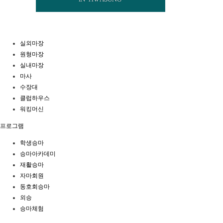
실외마장
원형마장
실내마장
마사
수장대
클럽하우스
워킹머신
프로그램
학생승마
승마아카데미
재활승마
자마회원
동호회승마
외승
승마체험