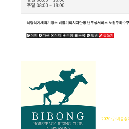
주말 08:00 ~ 18:00
식당식기세척기청소 비둘기퇴치차단망 년무상서비스 노원구하수구
.
이전
다음
삭제
수정
목록
답변
글쓰기
BiBONG
대표자 : 백부현
사업자등록번호 : 3
전화번호 : 031)3
주소 : 주소입력
개인정보관리책임자 
2020 ⓒ 비봉승마