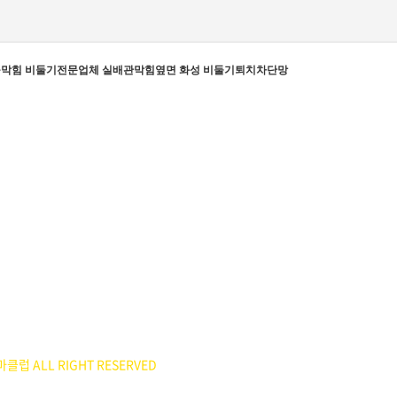
막힘 비둘기전문업체 실배관막힘옆면 화성 비둘기퇴치차단망
 HORSEBACK RIDING CLUB
14-43-00551
55-8518
: 이은정(ejlee7777@hanmail.net)
클럽 ALL RIGHT RESERVED