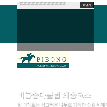
닫기
비봉승마클럽 외승코스
말 산책로는 싱그러운 나무로 가득한 숲길 위에