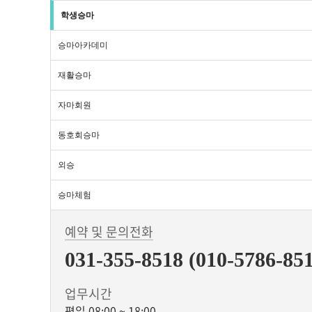
학생승마
승마아카데미
재활승마
자마회원
동호회승마
외승
승마체험
예약 및 문의전화
031-355-8518 (010-5786-85
업무시간
평일 08:00 ~ 18:00