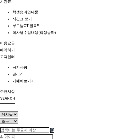
시간표
학생승마안내문
시간표 보기
부모님OT 필독!!
회차별수업내용(학생승마)
이용요금
예약하기
고객센터
공지사항
갤러리
카페바로가기
주변시설
SEARCH