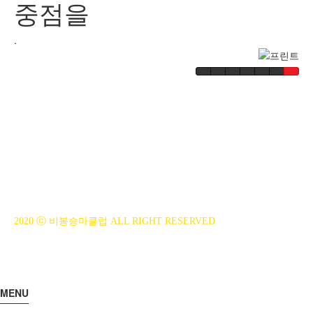
중점을
.
BiBONG HORSEBACK RIDING CLUB
대표자 : 백부현
사업자등록번호 : 314-43-00551
전화번호 : 031)355-8518
주소 : 주소입력
개인정보관리책임자 : 이은정(ejlee7777@hanmail.net)
2020 ⓒ 비봉승마클럽 ALL RIGHT RESERVED
MENU