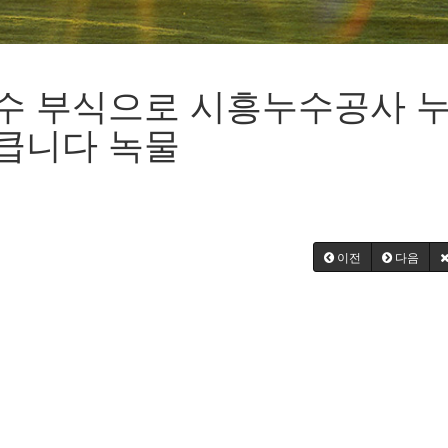
수 부식으로 시흥누수공사 
큽니다 녹물
이전
다음