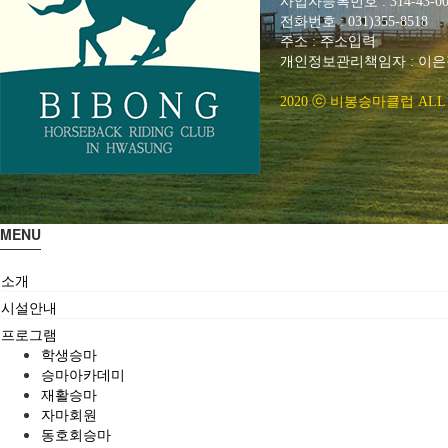
사업자등록번호 : 314-43-00
전화번호 : 031)355-8518
주소 : 주소입력
개인정보관리책임자 : 이은정(ejl
2020 ⓒ 비봉승마클럽 ALL 
MENU
소개
시설안내
프로그램
학생승마
승마아카데미
재활승마
자마회원
동호회승마