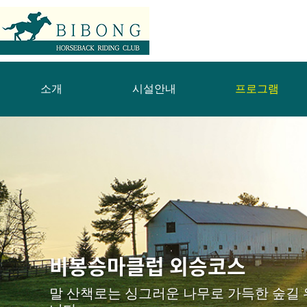
소개
시설안내
프로그램
비봉승마클럽 외승코스
말 산책로는 싱그러운 나무로 가득한 숲길