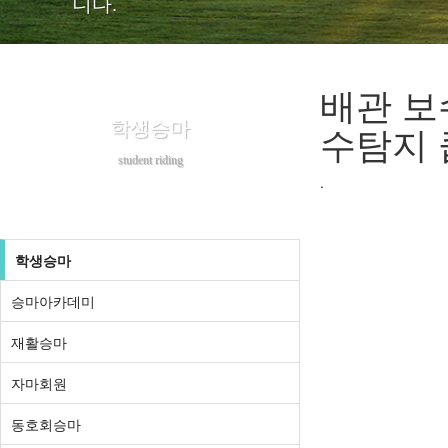
니다.
배관 보
학생승마
수탐지 
student riding
.
학생승마
승마아카데미
재활승마
자마회원
동호회승마