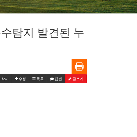
누수탐지 발견된 누
삭제
수정
목록
답변
글쓰기