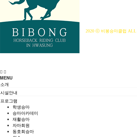
사업자등록번호 : 314-43-00
전화번호 : 031)355-8518
주소 : 주소입력
개인정보관리책임자 : 이은정(ejl
2020 ⓒ 비봉승마클럽 ALL 
MENU
소개
시설안내
프로그램
학생승마
승마아카데미
재활승마
자마회원
동호회승마