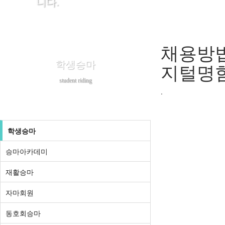
니다.
채용방법
학생승마
지털명
student riding
.
학생승마
승마아카데미
재활승마
자마회원
동호회승마