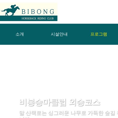
소개
시설안내
프로그램
비봉승마클럽 외승코스
말 산책로는 싱그러운 나무로 가득한 숲길