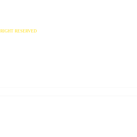
551
ee7777@hanmail.net)
RIGHT RESERVED