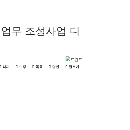
 업무 조성사업 디
삭제
수정
목록
답변
글쓰기