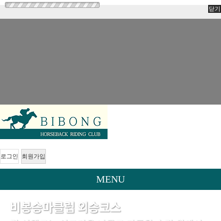
닫기
로그인
회원가입
MENU
비봉승마클럽 외승코스