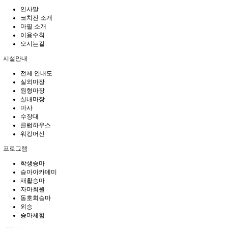
인사말
코치진 소개
마필 소개
이용수칙
오시는길
시설안내
전체 안내도
실외마장
원형마장
실내마장
마사
수장대
클럽하우스
워킹머신
프로그램
학생승마
승마아카데미
재활승마
자마회원
동호회승마
외승
승마체험