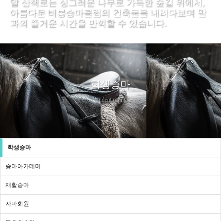
말 산책로는 싱그러운 나무로 가득한 숲길 위에서,
아름다운 비봉승마클럽의 건축물을 내려다보며 말
과의 즐거운 시간을 만끽할 수 있습니다.
학생승마
student riding
학생승마
승마아카데미
재활승마
자마회원