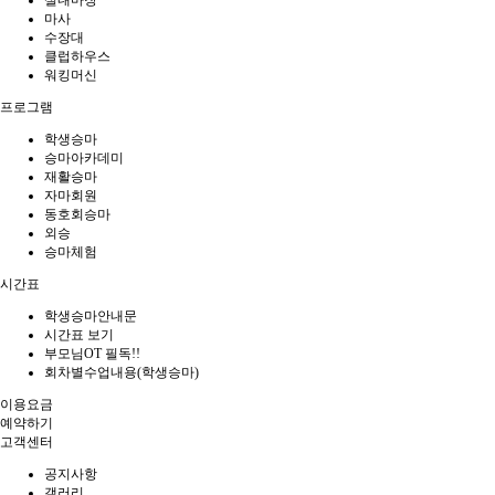
실내마장
마사
수장대
클럽하우스
워킹머신
프로그램
학생승마
승마아카데미
재활승마
자마회원
동호회승마
외승
승마체험
시간표
학생승마안내문
시간표 보기
부모님OT 필독!!
회차별수업내용(학생승마)
이용요금
예약하기
고객센터
공지사항
갤러리