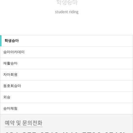
학생승마
student riding
학생승마
승마아카데미
재활승마
자마회원
동호회승마
외승
승마체험
예약 및 문의전화