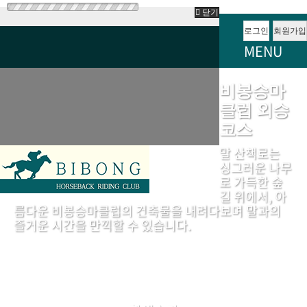
닫기
로그인
회원가입
MENU
비봉승마
클럽 외승
코스
말 산책로는
싱그러운 나무
로 가득한 숲
길 위에서, 아
름다운 비봉승마클럽의 건축물을 내려다보며 말과의
즐거운 시간을 만끽할 수 있습니다.