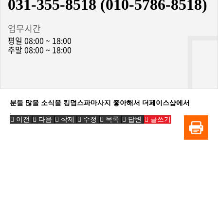
031-355-8518 (010-5786-8518)
업무시간
평일 08:00 ~ 18:00
주말 08:00 ~ 18:00
분들 많을 소식을 킹덤스파마사지 좋아해서 더페이스샵에서
.
이전
다음
삭제
수정
목록
답변
글쓰기
BiBONG HORSEBACK RIDING CLUB
대표자 : 백부현
사업자등록번호 : 314-43-00551
전화번호 : 031)355-8518
주소 : 주소입력