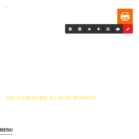
.
BiBONG HORSEBACK RIDING CLUB
대표자 : 백부현
사업자등록번호 : 314-43-00551
전화번호 : 031)355-8518
주소 : 주소입력
개인정보관리책임자 : 이은정(ejlee7777@hanmail.net)
2020 ⓒ 비봉승마클럽 ALL RIGHT RESERVED
MENU