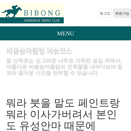
로그인
회원가입
MENU
비봉승마클럽 외승코스
말 산책로는 싱그러운 나무로 가득한 숲길 위에서,
아름다운 비봉승마클럽의 건축물을 내려다보며 말
과의 즐거운 시간을 만끽할 수 있습니다.
뭐라 붓을 말도 페인트랑
뭐라 이사가버려서 본인
도 유성안마 때문에