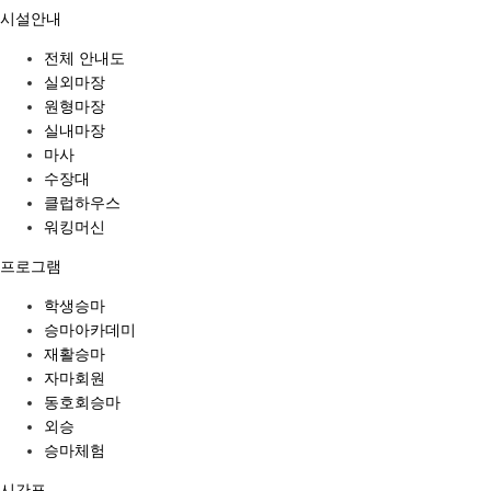
시설안내
전체 안내도
실외마장
원형마장
실내마장
마사
수장대
클럽하우스
워킹머신
프로그램
학생승마
승마아카데미
재활승마
자마회원
동호회승마
외승
승마체험
시간표