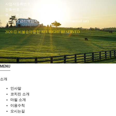
사업자등록번호 : 314-43-00551
전화번호 : 031)355-8518
주소 : 주소입력
개인정보관리책임자 : 이은정(ejlee7777@hanmail.net)
2020 ⓒ 비봉승마클럽 ALL RIGHT RESERVED
MENU
소개
인사말
코치진 소개
마필 소개
이용수칙
오시는길