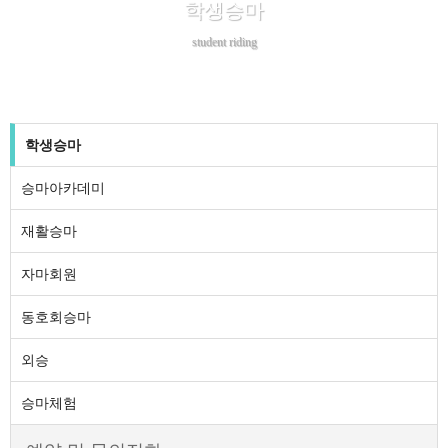
학생승마
student riding
학생승마
승마아카데미
재활승마
자마회원
동호회승마
외승
승마체험