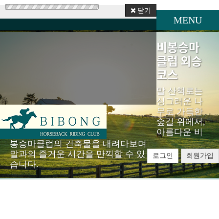
닫기
MENU
비봉승마
클럽 외승
코스
말 산책로는
싱그러운 나
무로 가득한
숲길 위에서,
아름다운 비
봉승마클럽의 건축물을 내려다보며
말과의 즐거운 시간을 만끽할 수 있
로그인
회원가입
습니다.