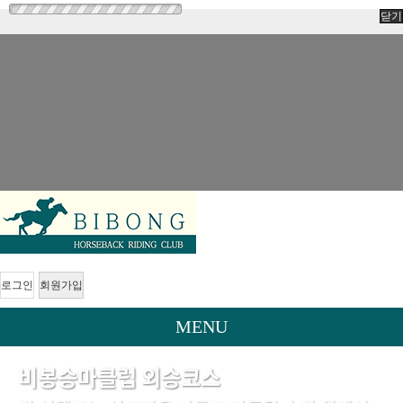
닫기
로그인
회원가입
MENU
비봉승마클럽 외승코스