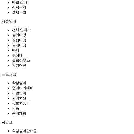
마필 소개
이용수칙
오시는길
시설안내
전체 안내도
실외마장
원형마장
실내마장
마사
수장대
클럽하우스
워킹머신
프로그램
학생승마
승마아카데미
재활승마
자마회원
동호회승마
외승
승마체험
시간표
학생승마안내문