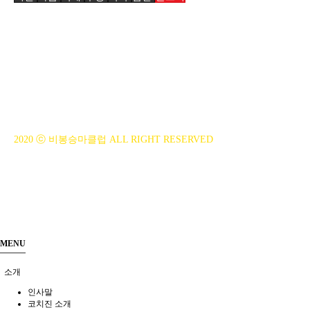
BiBONG HORSEBACK RIDING CLUB
대표자 : 백부현
사업자등록번호 : 314-43-00551
전화번호 : 031)355-8518
주소 : 주소입력
개인정보관리책임자 : 이은정(ejlee7777@hanmail.net)
2020 ⓒ 비봉승마클럽 ALL RIGHT RESERVED
MENU
소개
인사말
코치진 소개