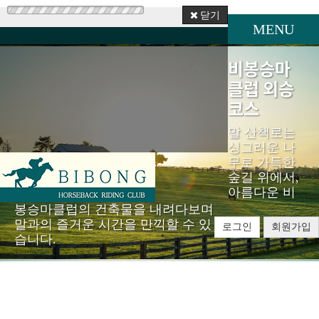
닫기
MENU
비봉승마
클럽 외승
코스
말 산책로는
싱그러운 나
무로 가득한
숲길 위에서,
아름다운 비
봉승마클럽의 건축물을 내려다보며
말과의 즐거운 시간을 만끽할 수 있
로그인
회원가입
습니다.