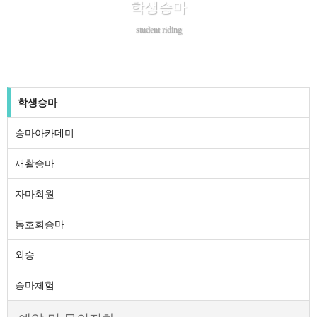
학생승마
student riding
학생승마
승마아카데미
재활승마
자마회원
동호회승마
외승
승마체험