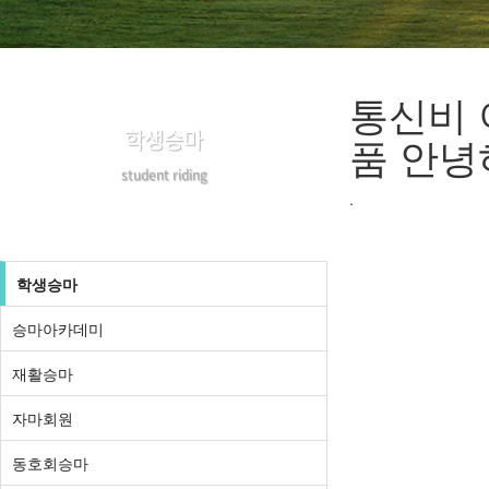
통신비 
학생승마
품 안녕
student riding
.
학생승마
승마아카데미
재활승마
자마회원
동호회승마