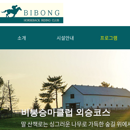
소개
시설안내
프로그램
비봉승마클럽 외승코스
말 산책로는 싱그러운 나무로 가득한 숲길 위에