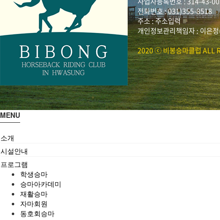
사업자등록번호 : 314-43-00
전화번호 : 031)355-8518
주소 : 주소입력
개인정보관리책임자 : 이은정(ejl
2020 ⓒ 비봉승마클럽 ALL R
MENU
소개
시설안내
프로그램
학생승마
승마아카데미
재활승마
자마회원
동호회승마