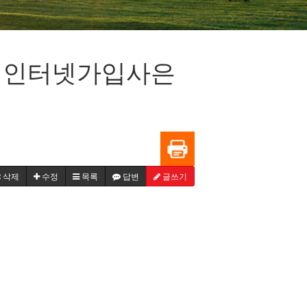
 인터넷가입사은
삭제
수정
목록
답변
글쓰기