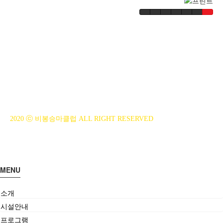
BiBONG HORSEBACK RIDING CLUB
대표자 : 백부현
사업자등록번호 : 314-43-00551
전화번호 : 031)355-8518
주소 : 주소입력
개인정보관리책임자 : 이은정(ejlee7777@hanmail.net)
2020 ⓒ 비봉승마클럽 ALL RIGHT RESERVED
MENU
소개
시설안내
프로그램