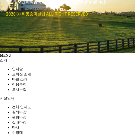
개인정보관리책임자 : 이은정(ejlee7777@hanmail.net)
2020 ⓒ 비봉승마클럽 ALL RIGHT RESERVED
MENU
소개
인사말
코치진 소개
마필 소개
이용수칙
오시는길
시설안내
전체 안내도
실외마장
원형마장
실내마장
마사
수장대