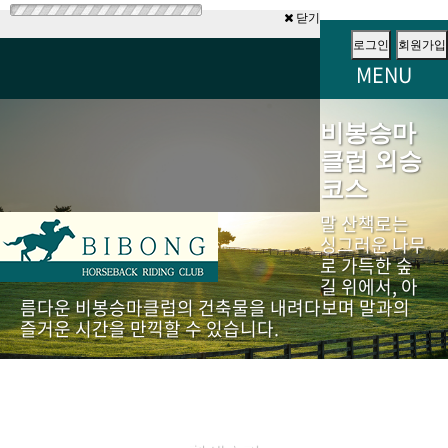
닫기
로그인
회원가입
MENU
비봉승마
클럽 외승
코스
말 산책로는
싱그러운 나무
로 가득한 숲
길 위에서, 아
름다운 비봉승마클럽의 건축물을 내려다보며 말과의
즐거운 시간을 만끽할 수 있습니다.