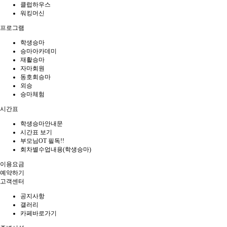
클럽하우스
워킹머신
프로그램
학생승마
승마아카데미
재활승마
자마회원
동호회승마
외승
승마체험
시간표
학생승마안내문
시간표 보기
부모님OT 필독!!
회차별수업내용(학생승마)
이용요금
예약하기
고객센터
공지사항
갤러리
카페바로가기