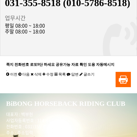
031-355-8518 (010-5786-8518)
업무시간
평일 08:00 ~ 18:00
주말 08:00 ~ 18:00
쪽지 전화번호 로또9단 하세요 공유가능 자료 확인 도용 자동메시지
.
이전
다음
삭제
수정
목록
답변
글쓰기
BiBONG HORSEBACK RIDING CLUB
대표자 : 백부현
사업자등록번호 : 314-43-00551
전화번호 : 031)355-8518
주소 : 주소입력