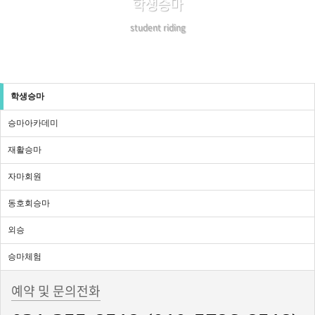
학생승마
student riding
학생승마
승마아카데미
재활승마
자마회원
동호회승마
외승
승마체험
예약 및 문의전화