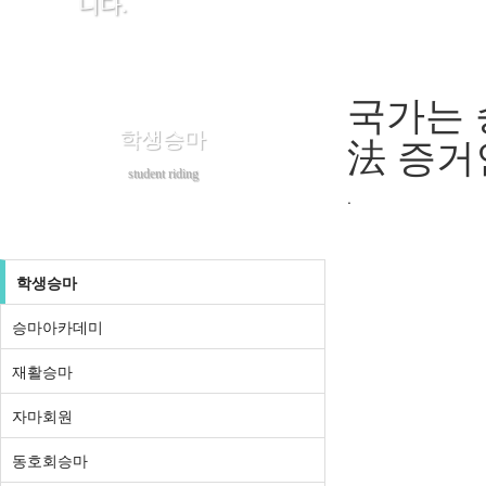
니다.
국가는
학생승마
法 증거
student riding
.
학생승마
승마아카데미
재활승마
자마회원
동호회승마