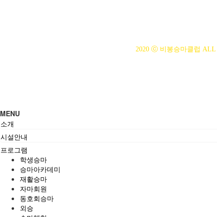
사업자등록번호 : 314-43-00
전화번호 : 031)355-8518
주소 : 주소입력
개인정보관리책임자 : 이은정(ejl
2020 ⓒ 비봉승마클럽 ALL 
MENU
소개
시설안내
프로그램
학생승마
승마아카데미
재활승마
자마회원
동호회승마
외승