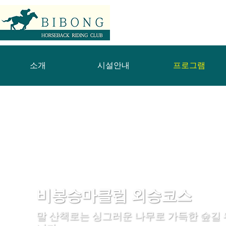
소개
시설안내
프로그램
비봉승마클럽 외승코스
말 산책로는 싱그러운 나무로 가득한 숲길