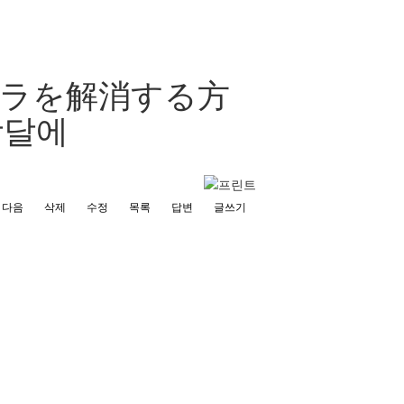
イラを解消する方
창달에
다음
삭제
수정
목록
답변
글쓰기