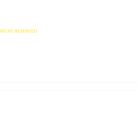
551
ee7777@hanmail.net)
RIGHT RESERVED