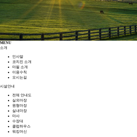
MENU
소개
인사말
코치진 소개
마필 소개
이용수칙
오시는길
시설안내
전체 안내도
실외마장
원형마장
실내마장
마사
수장대
클럽하우스
워킹머신