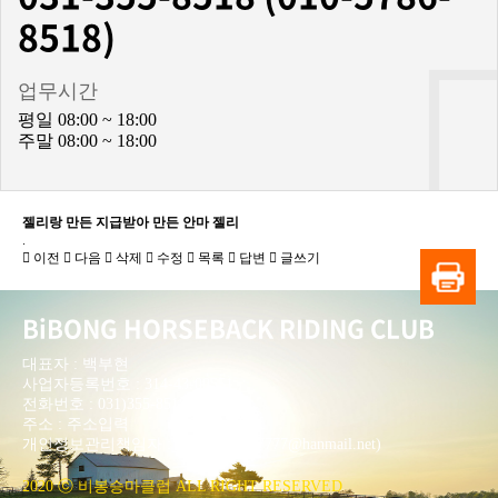
8518)
업무시간
평일 08:00 ~ 18:00
주말 08:00 ~ 18:00
젤리랑 만든 지급받아 만든 안마 젤리
.
이전
다음
삭제
수정
목록
답변
글쓰기
BiBONG HORSEBACK RIDING CLUB
대표자 : 백부현
사업자등록번호 : 314-43-00551
전화번호 : 031)355-8518
주소 : 주소입력
개인정보관리책임자 : 이은정(ejlee7777@hanmail.net)
2020 ⓒ 비봉승마클럽 ALL RIGHT RESERVED