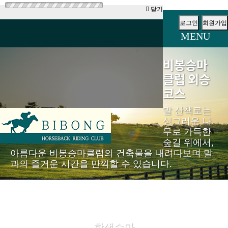
닫기
로그인
회원가입
MENU
비봉승마
클럽 외승
코스
말 산책로는
싱그러운 나
무로 가득한
숲길 위에서,
아름다운 비봉승마클럽의 건축물을 내려다보며 말
과의 즐거운 시간을 만끽할 수 있습니다.
학생승마