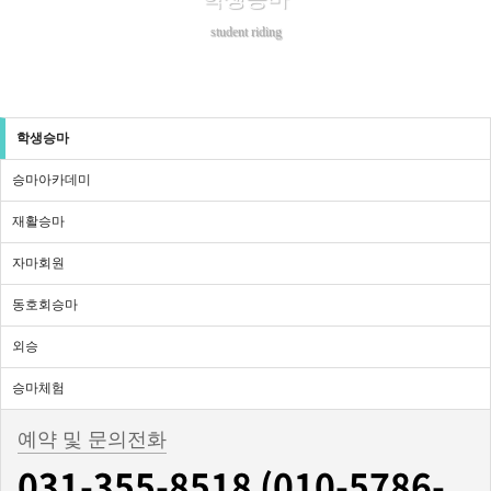
student riding
학생승마
승마아카데미
재활승마
자마회원
동호회승마
외승
승마체험
예약 및 문의전화
031-355-8518 (010-5786-