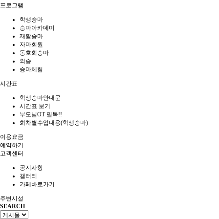
프로그램
학생승마
승마아카데미
재활승마
자마회원
동호회승마
외승
승마체험
시간표
학생승마안내문
시간표 보기
부모님OT 필독!!
회차별수업내용(학생승마)
이용요금
예약하기
고객센터
공지사항
갤러리
카페바로가기
주변시설
SEARCH