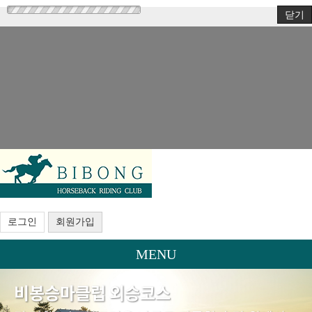
닫기
로그인
회원가입
MENU
비봉승마클럽 외승코스