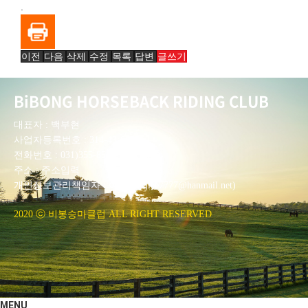
.
이전
다음
삭제
수정
목록
답변
글쓰기
BiBONG HORSEBACK RIDING CLUB
대표자 : 백부현
사업자등록번호 : 314-43-00551
전화번호 : 031)355-8518
주소 : 주소입력
개인정보관리책임자 : 이은정(ejlee7777@hanmail.net)
2020 ⓒ 비봉승마클럽 ALL RIGHT RESERVED
MENU