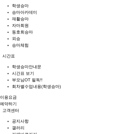
학생승마
승마아카데미
재활승마
자마회원
동호회승마
외승
승마체험
시간표
학생승마안내문
시간표 보기
부모님OT 필독!!
회차별수업내용(학생승마)
이용요금
예약하기
고객센터
공지사항
갤러리