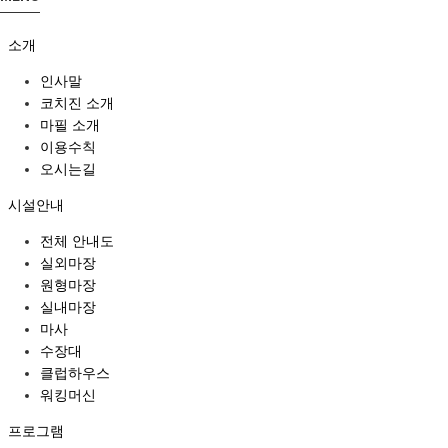
소개
인사말
코치진 소개
마필 소개
이용수칙
오시는길
시설안내
전체 안내도
실외마장
원형마장
실내마장
마사
수장대
클럽하우스
워킹머신
프로그램