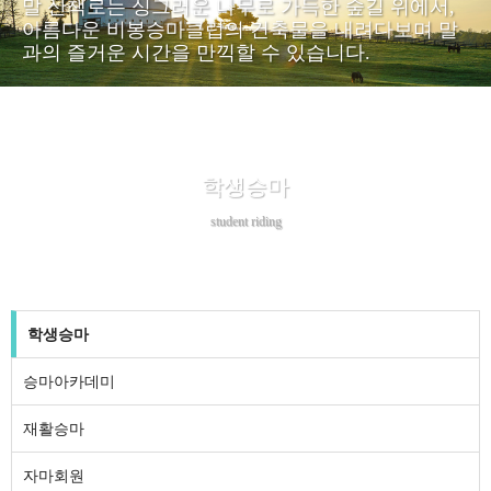
말 산책로는 싱그러운 나무로 가득한 숲길 위에서,
아름다운 비봉승마클럽의 건축물을 내려다보며 말
과의 즐거운 시간을 만끽할 수 있습니다.
학생승마
student riding
학생승마
승마아카데미
재활승마
자마회원