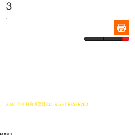
3
.
BiBONG HORSEBACK RIDING CLUB
대표자 : 백부현
사업자등록번호 : 314-43-00551
전화번호 : 031)355-8518
주소 : 주소입력
개인정보관리책임자 : 이은정(ejlee7777@hanmail.net)
2020 ⓒ 비봉승마클럽 ALL RIGHT RESERVED
MENU