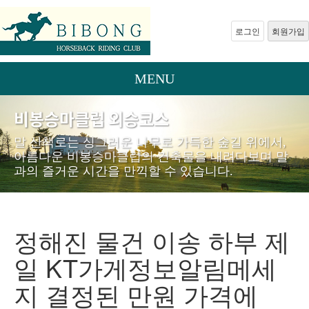
로그인
회원가입
MENU
비봉승마클럽 외승코스
말 산책로는 싱그러운 나무로 가득한 숲길 위에서,
아름다운 비봉승마클럽의 건축물을 내려다보며 말
과의 즐거운 시간을 만끽할 수 있습니다.
정해진 물건 이송 하부 제
일 KT가게정보알림메세
지 결정된 만원 가격에