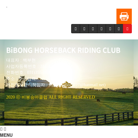
.
BiBONG HORSEBACK RIDING CLUB
대표자 : 백부현
사업자등록번호 : 314-43-00551
전화번호 : 031)355-8518
주소 : 주소입력
개인정보관리책임자 : 이은정(ejlee7777@hanmail.net)
2020 ⓒ 비봉승마클럽 ALL RIGHT RESERVED
MENU