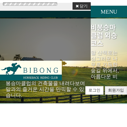
닫기
MENU
비봉승마
클럽 외승
코스
말 산책로는
싱그러운 나
무로 가득한
숲길 위에서,
아름다운 비
봉승마클럽의 건축물을 내려다보며
말과의 즐거운 시간을 만끽할 수 있
로그인
회원가입
습니다.