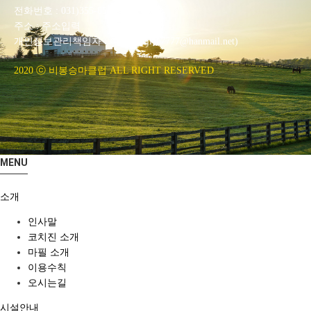
전화번호 : 031)355-8518
주소 : 주소입력
개인정보관리책임자 : 이은정(ejlee7777@hanmail.net)
2020 ⓒ 비봉승마클럽 ALL RIGHT RESERVED
MENU
소개
인사말
코치진 소개
마필 소개
이용수칙
오시는길
시설안내