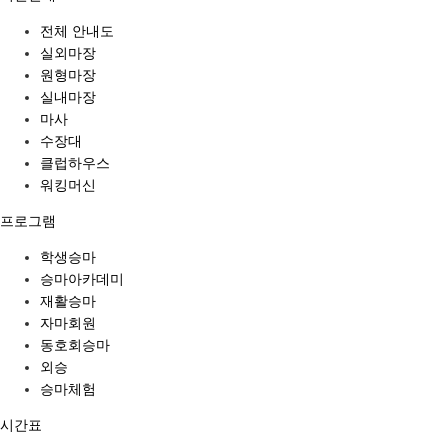
전체 안내도
실외마장
원형마장
실내마장
마사
수장대
클럽하우스
워킹머신
프로그램
학생승마
승마아카데미
재활승마
자마회원
동호회승마
외승
승마체험
시간표