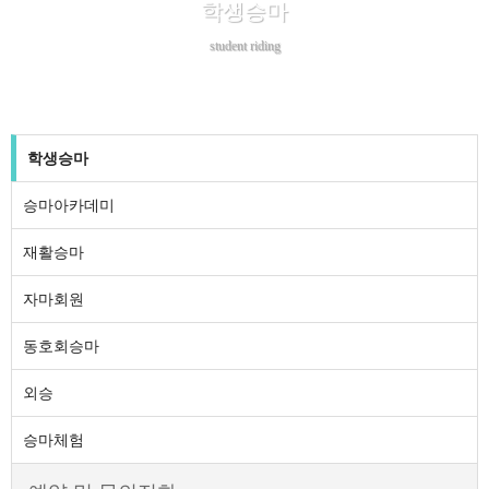
학생승마
student riding
학생승마
승마아카데미
재활승마
자마회원
동호회승마
외승
승마체험