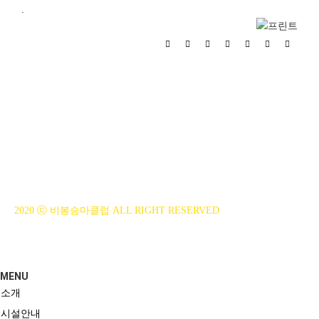
.
BiBONG HORSEBACK RIDING CLUB
대표자 : 백부현
사업자등록번호 : 314-43-00551
전화번호 : 031)355-8518
주소 : 주소입력
개인정보관리책임자 : 이은정(ejlee7777@hanmail.net)
2020 ⓒ 비봉승마클럽 ALL RIGHT RESERVED
MENU
소개
시설안내