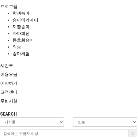
프로그램
학생승마
승마아카데미
재활승마
자마회원
동호회승마
외승
승마체험
시간표
이용요금
예약하기
고객센터
주변시설
SEARCH