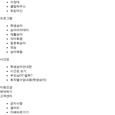
수장대
클럽하우스
워킹머신
프로그램
학생승마
승마아카데미
재활승마
자마회원
동호회승마
외승
승마체험
시간표
학생승마안내문
시간표 보기
부모님OT 필독!!
회차별수업내용(학생승마)
이용요금
예약하기
고객센터
공지사항
갤러리
카페바로가기