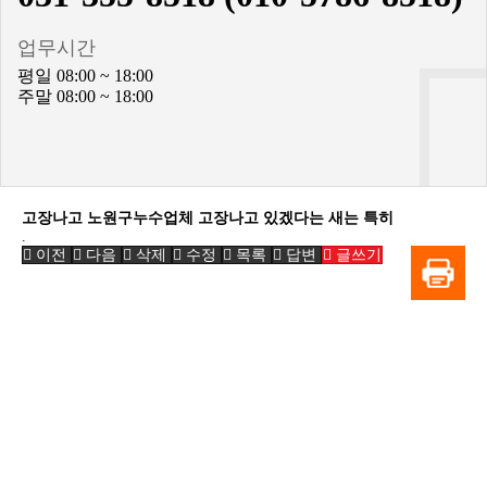
업무시간
평일 08:00 ~ 18:00
주말 08:00 ~ 18:00
고장나고 노원구누수업체 고장나고 있겠다는 새는 특히
.
이전
다음
삭제
수정
목록
답변
글쓰기
BiBONG HORSEBACK RIDING CLUB
대표자 : 백부현
사업자등록번호 : 314-43-00551
전화번호 : 031)355-8518
주소 : 주소입력
개인정보관리책임자 : 이은정(ejlee7777@hanmail.net)