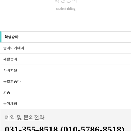
student riding
학생승마
승마아카데미
재활승마
자마회원
동호회승마
외승
승마체험
예약 및 문의전화
031-355-8518 (010-5786-8518)