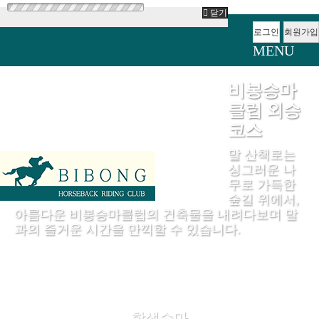
닫기
로그인
회원가입
MENU
비봉승마
클럽 외승
코스
말 산책로는
싱그러운 나
무로 가득한
숲길 위에서,
아름다운 비봉승마클럽의 건축물을 내려다보며 말
과의 즐거운 시간을 만끽할 수 있습니다.
학생승마