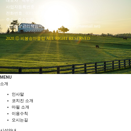
대표자 : 백부현
사업자등록번호 : 314-43-00551
전화번호 : 031)355-8518
주소 : 주소입력
개인정보관리책임자 : 이은정(ejlee7777@hanmail.net)
2020 ⓒ 비봉승마클럽 ALL RIGHT RESERVED
MENU
소개
인사말
코치진 소개
마필 소개
이용수칙
오시는길
시설안내