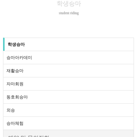
학생승마
student riding
학생승마
승마아카데미
재활승마
자마회원
동호회승마
외승
승마체험