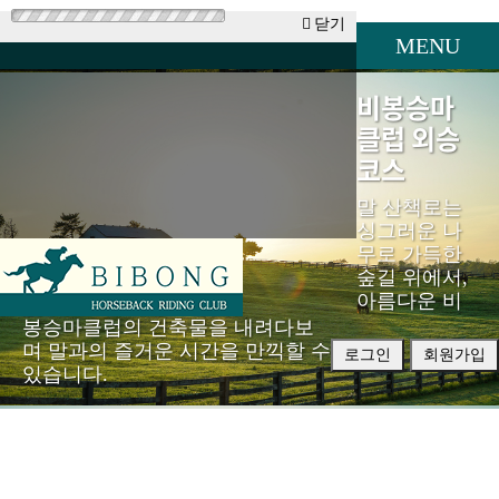
닫기
MENU
비봉승마
클럽 외승
코스
말 산책로는
싱그러운 나
무로 가득한
숲길 위에서,
아름다운 비
봉승마클럽의 건축물을 내려다보
며 말과의 즐거운 시간을 만끽할 수
로그인
회원가입
있습니다.