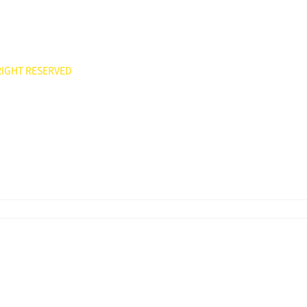
551
ee7777@hanmail.net)
IGHT RESERVED