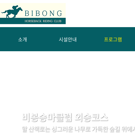
소개
시설안내
프로그램
비봉승마클럽 외승코스
말 산책로는 싱그러운 나무로 가득한 숲길 위에