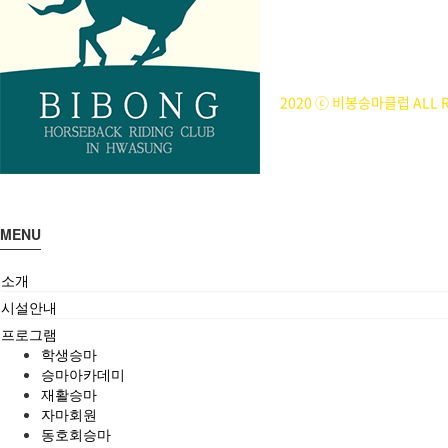
사업자등록번호 : 314-43-00
전화번호 : 031)355-8518
주소 : 주소입력
개인정보관리책임자 : 이은정(ejl
2020 ⓒ 비봉승마클럽 ALL R
MENU
소개
시설안내
프로그램
학생승마
승마아카데미
재활승마
자마회원
동호회승마