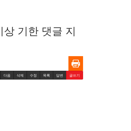
이상 기한 댓글 지
다음
삭제
수정
목록
답변
글쓰기