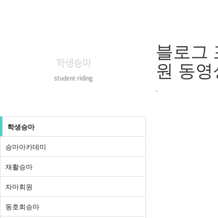
블로그 
학생승마
원 동영
student riding
.
학생승마
승마아카데미
재활승마
자마회원
동호회승마