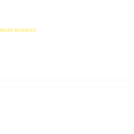
551
ee7777@hanmail.net)
RIGHT RESERVED