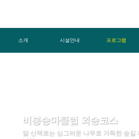
소개
시설안내
프로그램
비봉승마클럽 외승코스
말 산책로는 싱그러운 나무로 가득한 숲길