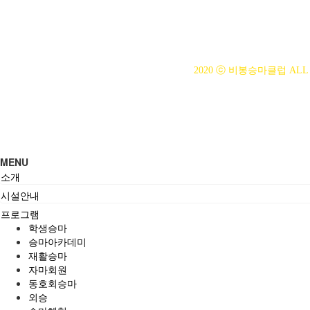
사업자등록번호 : 314-43-00
전화번호 : 031)355-8518
주소 : 주소입력
개인정보관리책임자 : 이은정(ejl
2020 ⓒ 비봉승마클럽 ALL 
MENU
소개
시설안내
프로그램
학생승마
승마아카데미
재활승마
자마회원
동호회승마
외승