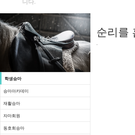
니다.
순리를 
학생승마
.
student riding
학생승마
승마아카데미
재활승마
자마회원
동호회승마