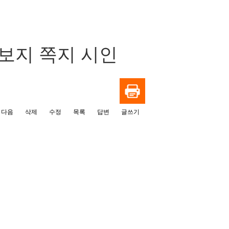
보지 쪽지 시인
다음
삭제
수정
목록
답변
글쓰기