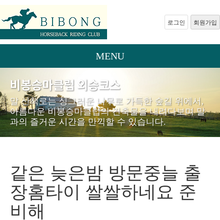
로그인
회원가입
MENU
비봉승마클럽 외승코스
말 산책로는 싱그러운 나무로 가득한 숲길 위에서,
아름다운 비봉승마클럽의 건축물을 내려다보며 말
과의 즐거운 시간을 만끽할 수 있습니다.
같은 늦은밤 방문중늘 출
장홈타이 쌀쌀하네요 준
비해