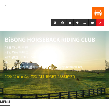
.
BiBONG HORSEBACK RIDING CLUB
대표자 : 백부현
사업자등록번호 : 314-43-00551
전화번호 : 031)355-8518
주소 : 주소입력
개인정보관리책임자 : 이은정(ejlee7777@hanmail.net)
2020 ⓒ 비봉승마클럽 ALL RIGHT RESERVED
MENU