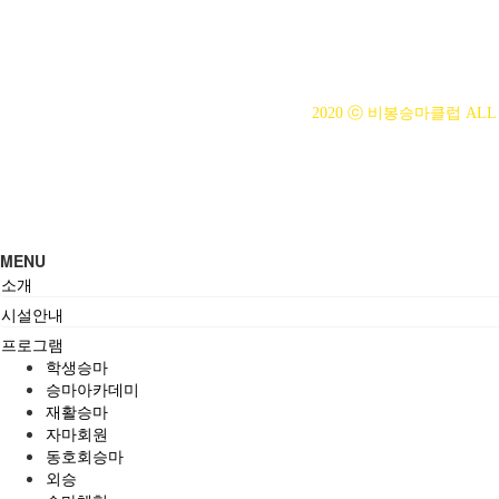
사업자등록번호 : 314-43-00
전화번호 : 031)355-8518
주소 : 주소입력
개인정보관리책임자 : 이은정(ejl
2020 ⓒ 비봉승마클럽 ALL 
MENU
소개
시설안내
프로그램
학생승마
승마아카데미
재활승마
자마회원
동호회승마
외승