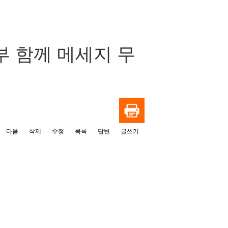
 함께 메세지 무
다음
삭제
수정
목록
답변
글쓰기