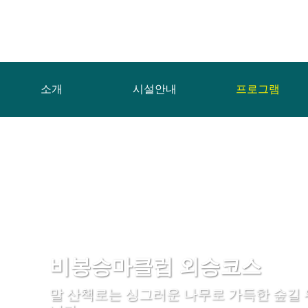
소개
시설안내
프로그램
비봉승마클럽 외승코스
말 산책로는 싱그러운 나무로 가득한 숲길