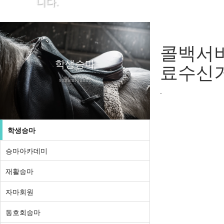
니다.
콜백서비
학생승마
료수신
student riding
.
학생승마
승마아카데미
재활승마
자마회원
동호회승마