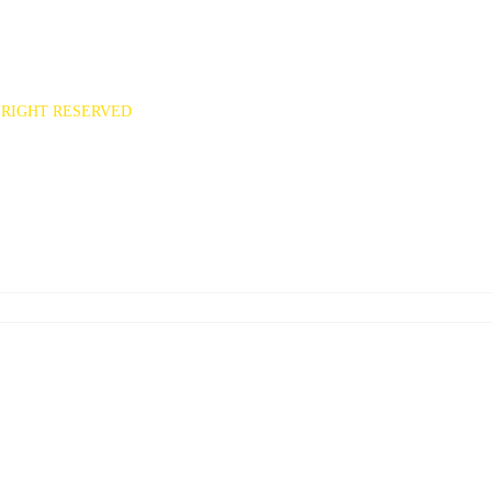
551
ee7777@hanmail.net)
RIGHT RESERVED