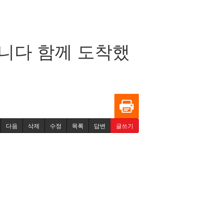
니다 함께 도착했
다음
삭제
수정
목록
답변
글쓰기