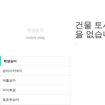
건물 토
학생승마
을 없습
student riding
.
학생승마
승마아카데미
재활승마
자마회원
동호회승마