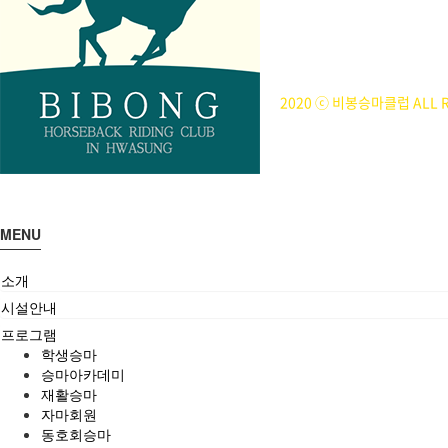
사업자등록번호 : 314-43-00
전화번호 : 031)355-8518
주소 : 주소입력
개인정보관리책임자 : 이은정(ejl
2020 ⓒ 비봉승마클럽 ALL R
MENU
소개
시설안내
프로그램
학생승마
승마아카데미
재활승마
자마회원
동호회승마