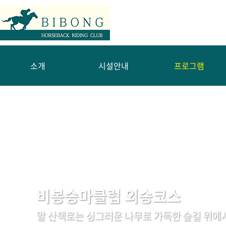
소개
시설안내
프로그램
비봉승마클럽 외승코스
말 산책로는 싱그러운 나무로 가득한 숲길 위에