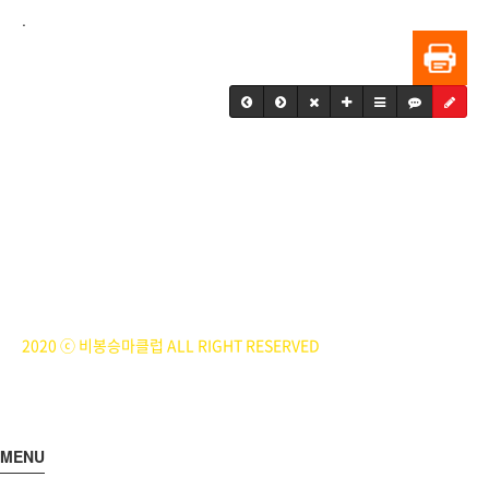
.
BiBONG HORSEBACK RIDING CLUB
대표자 : 백부현
사업자등록번호 : 314-43-00551
전화번호 : 031)355-8518
주소 : 주소입력
개인정보관리책임자 : 이은정(ejlee7777@hanmail.net)
2020 ⓒ 비봉승마클럽 ALL RIGHT RESERVED
MENU