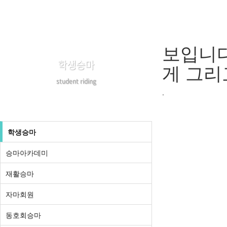
보입니다
학생승마
게 그리
student riding
.
학생승마
승마아카데미
재활승마
자마회원
동호회승마