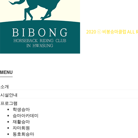
사업자등록번호 : 314-43-00
전화번호 : 031)355-8518
주소 : 주소입력
개인정보관리책임자 : 이은정(ejl
2020 ⓒ 비봉승마클럽 ALL R
MENU
소개
시설안내
프로그램
학생승마
승마아카데미
재활승마
자마회원
동호회승마