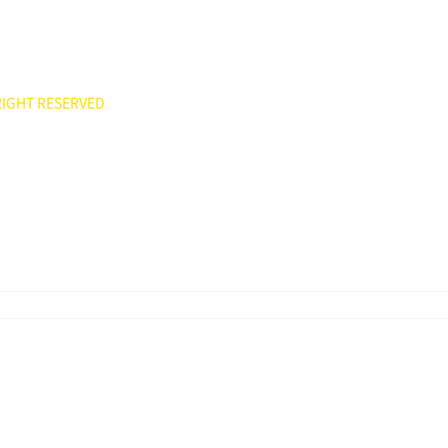
551
ee7777@hanmail.net)
IGHT RESERVED