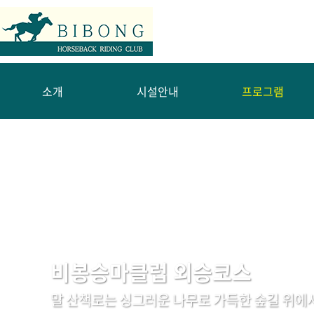
소개
시설안내
프로그램
비봉승마클럽 외승코스
말 산책로는 싱그러운 나무로 가득한 숲길 위에