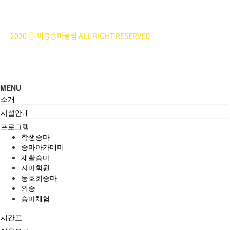
주소 : 주소입력
개인정보관리책임자 : 이은정(ejlee7777@hanmail.net)
2020 ⓒ 비봉승마클럽 ALL RIGHT RESERVED
MENU
소개
시설안내
프로그램
학생승마
승마아카데미
재활승마
자마회원
동호회승마
외승
승마체험
시간표